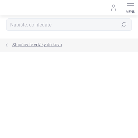
Přejít
na
obsah
Hledat
Stupňovité vrtáky do kovu