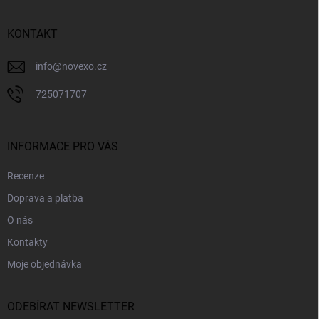
a
t
í
KONTAKT
info
@
novexo.cz
725071707
INFORMACE PRO VÁS
Recenze
Doprava a platba
O nás
Kontakty
Moje objednávka
ODEBÍRAT NEWSLETTER