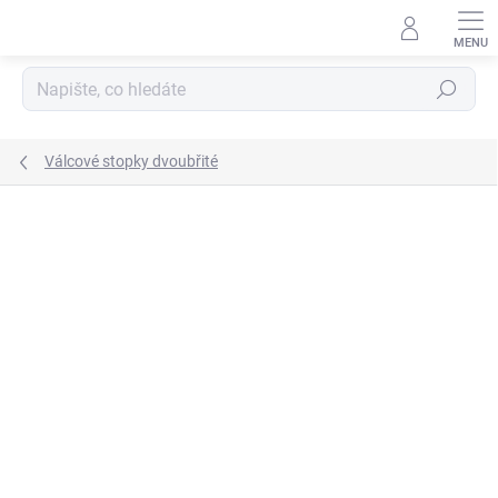
Přejít
na
obsah
Hledat
Válcové stopky dvoubřité