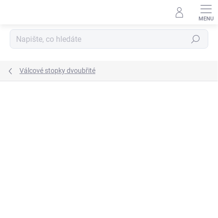
Přejít
na
obsah
Hledat
Válcové stopky dvoubřité