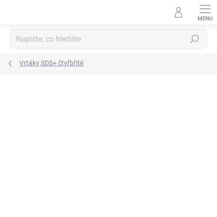
Přejít
na
obsah
Hledat
Vrtáky SDS+ čtyřbřité