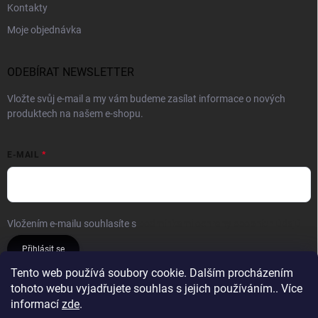
Kontakty
Moje objednávka
ODEBÍRAT NEWSLETTER
Vložte svůj e-mail a my vám budeme zasílat informace o nových
produktech na našem e-shopu.
E-MAIL
Vložením e-mailu souhlasíte s
podmínkami ochrany osobních údajů
Přihlásit se
Tento web používá soubory cookie. Dalším procházením
tohoto webu vyjadřujete souhlas s jejich používáním.. Více
Reklamace a vrácení
Obchodní podmínky
informací
zde
.