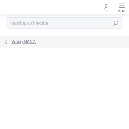
Přejít
na
obsah
Hledat
Vrtáky HSS-G