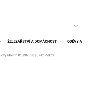
PRÁZDNÝ KOŠÍK
NÁKUPNÍ
KOŠÍK
ŽELEZÁŘSTVÍ A DOMÁCNOST
ODĚVY A OCHRANA
ový úhel 118*, DIN338 | 07-01-5070