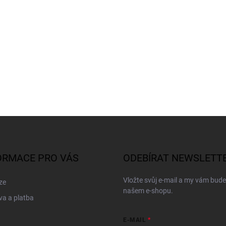
ORMACE PRO VÁS
ODEBÍRAT NEWSLETT
Vložte svůj e-mail a my vám bud
ze
našem e-shopu.
a a platba
E-MAIL