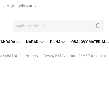
Moje objednávka
Hledat
ZAHRADA
NÁŘADÍ
DÍLNA
OBALOVÝ MATERIÁL
táky HSS-G
Vrták vybrušovaný HSS-G do kovu P6M5 7.0 mm, vrchol