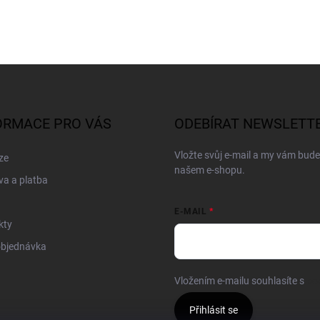
ORMACE PRO VÁS
ODEBÍRAT NEWSLETT
Vložte svůj e-mail a my vám bud
ze
našem e-shopu.
a a platba
E-MAIL
kty
objednávka
Vložením e-mailu souhlasíte s
po
Přihlásit se