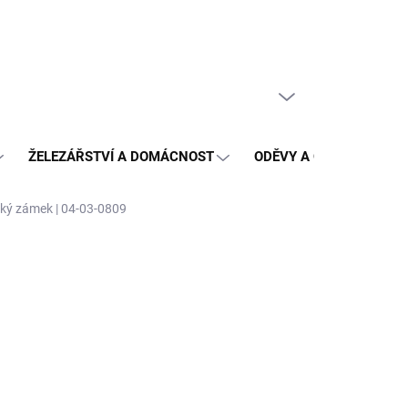
PRÁZDNÝ KOŠÍK
NÁKUPNÍ
KOŠÍK
ŽELEZÁŘSTVÍ A DOMÁCNOST
ODĚVY A OCHRANA
ký zámek | 04-03-0809