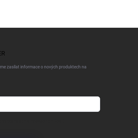
ER
eme zasílat informace o nových produktech na
dmínkami ochrany osobních údajů