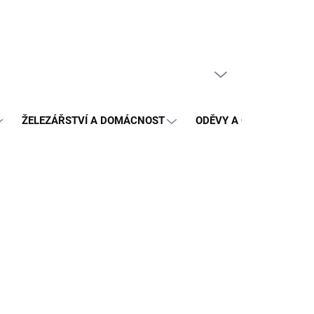
PRÁZDNÝ KOŠÍK
NÁKUPNÍ
KOŠÍK
ŽELEZÁŘSTVÍ A DOMÁCNOST
ODĚVY A OCHRANA