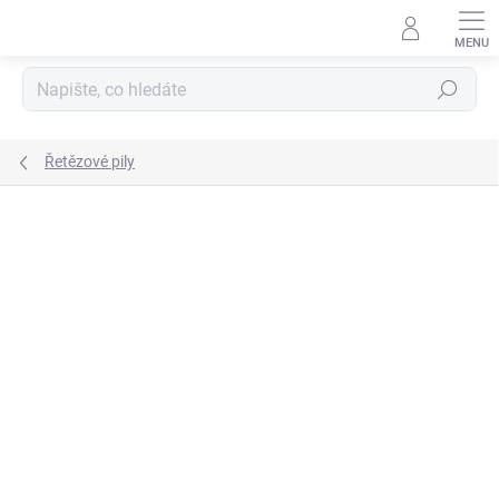
Přejít
na
obsah
Hledat
Řetězové pily