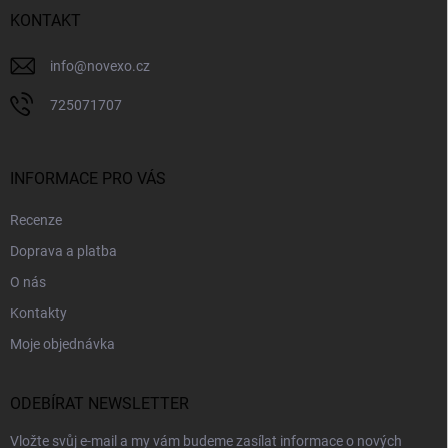
í
KONTAKT
info
@
novexo.cz
725071707
INFORMACE PRO VÁS
Recenze
Doprava a platba
O nás
Kontakty
Moje objednávka
ODEBÍRAT NEWSLETTER
Vložte svůj e-mail a my vám budeme zasílat informace o nových