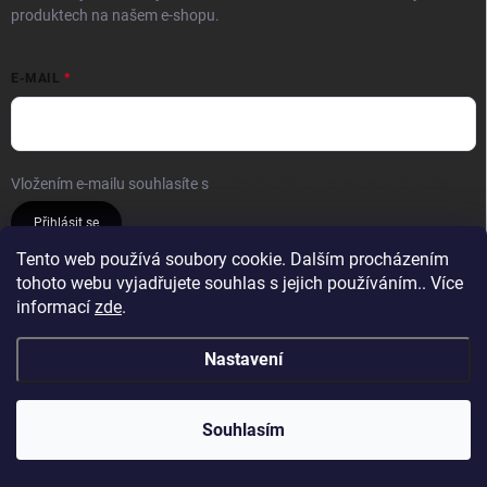
produktech na našem e-shopu.
E-MAIL
Vložením e-mailu souhlasíte s
podmínkami ochrany osobních údajů
Přihlásit se
Tento web používá soubory cookie. Dalším procházením
tohoto webu vyjadřujete souhlas s jejich používáním.. Více
Reklamace a vrácení
Obchodní podmínky
informací
zde
.
Podmínky ochrany osobních údajů
Nastavení
Copyright 2026
Novexo.cz
. Všechna práva vyhrazena.
Souhlasím
Vytvořil Shoptet
&
PekneWeby