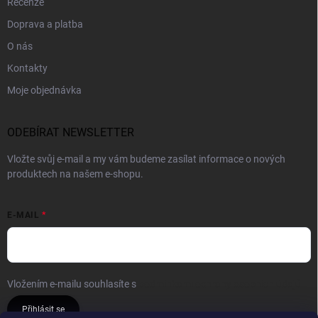
Recenze
Doprava a platba
O nás
Kontakty
Moje objednávka
ODEBÍRAT NEWSLETTER
Vložte svůj e-mail a my vám budeme zasílat informace o nových
produktech na našem e-shopu.
E-MAIL
Vložením e-mailu souhlasíte s
podmínkami ochrany osobních údajů
Přihlásit se